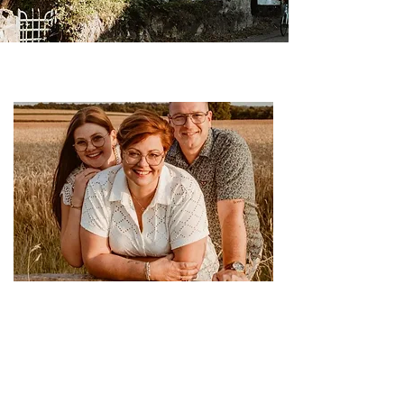
Over ons
Wij, Ilse en Danny Sleijpen wonen
samen met onze dochter Ravie naast de
B&B. Wij hebben dit huis in 2004
gekocht mede omdat Ilse hier in haar