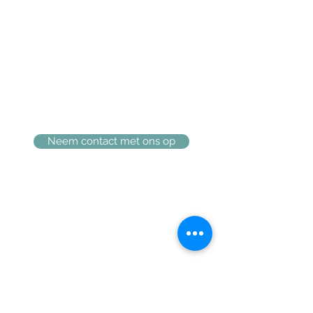
jongeren jaren is opgegroeid. De ruimte
waar vroeger de opa en oma van Ilse
hebben gewoond hebben wij jarenlang
verhuurd
als studio.
Begin 2021 is onze droom werkelijkheid
geworden! Wij hebben de studio naast
ons huis verbouwd tot B&Be Happy. Wij
vinden het belangrijk om onze gasten te
verwelkomen met het gevoel van
thuiskomen!
Neem contact met ons op