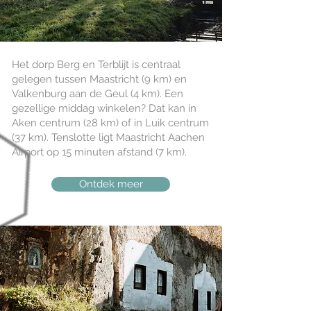
Het dorp Berg en Terblijt is centraal
gelegen tussen Maastricht (9 km) en
Valkenburg aan de Geul (4 km). Een
gezellige middag winkelen? Dat kan in
Aken centrum (28 km) of in Luik centrum
(37 km). Tenslotte ligt Maastricht Aachen
Airport op 15 minuten afstand (7 km).
Ontdek meer